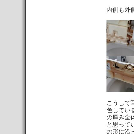
内側も外
こうして
色してい
の厚み全
と思って
の形に沿