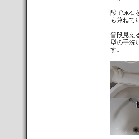
酸で尿石
も兼ねて
普段見え
型の手洗
す。