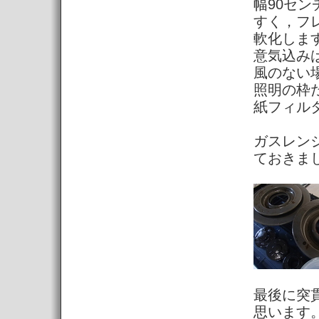
幅90セ
すく，フ
軟化しま
意気込み
風のない
照明の枠
紙フィル
ガスレン
ておきま
最後に突
思います