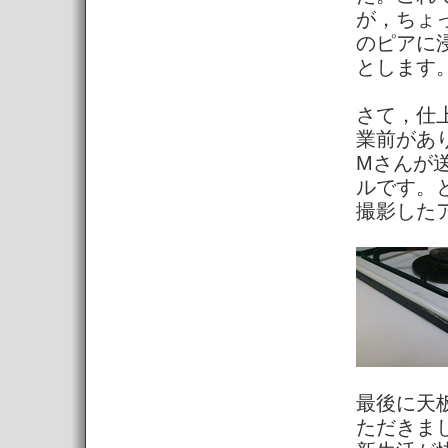
が，ちょ
のピアに
とします
さて，仕
業前があ
Mさんが
ルです。
撮影した
最後に天
ただきま