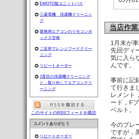
EMOTO製ユニットバス
三菱電機 洗濯機クリーニン
グ
当店作業
業務用エアコンのリモコンボ
ックス交換
1月末が
ご近所でレンジフードクリー
先回ディ
ニング
気に入ら
んです。
リピートオーダー
2度目の洗濯機クリーニング
事前に記
と，取り外してエアコンクリ
て行きま
ーニング
レメント
ード，F
ベルト。
このサイトのRSSフィードを購読
今のブレ
コメントありがとう
ですが，
リピートオーダー