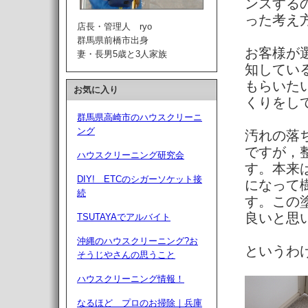
ンスする
った考え
店長・管理人 ryo
群馬県前橋市出身
お客様が
妻・長男5歳と3人家族
知してい
もらいた
お気に入り
くりをし
群馬県高崎市のハウスクリーニ
ング
汚れの落
ですが，
ハウスクリーニング研究会
す。本来
DIY! ETCのシガーソケット接
になって
続
す。この
良いと思
TSUTAYAでアルバイト
沖縄のハウスクリーニング?お
というわ
そうじやさんの思うこと
ハウスクリーニング情報！
なるほど プロのお掃除｜兵庫