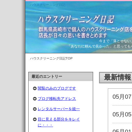
ハウスクリーニング日記
今まで「落とせない
「あなたに頼んで良かった」と思っても
ハウスクリーニング日記TOP
最新情報
最近のエントリー
閲覧のみのブログです
05月0
ブログ移転先アドレス
レンタルサーバーを統一
05月0
目に見える部分をキレイ
に・・・
05月0