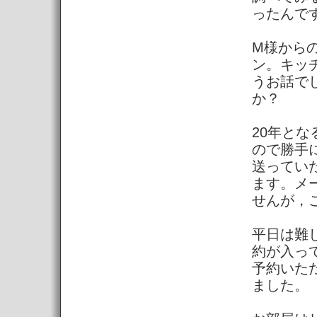
ったんで
M様から
ン。キッ
うお話で
か？
20年と
ので勝手
送ってい
ます。メ
せんが，
平日は難
約が入っ
予約いた
ました。