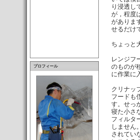
り浸透し
が，程度
がありま
せるだけ
ちょっと
レンジフ
のものが
プロフィール
に作業に
クリナッ
フードも
す。せっ
寝た小さ
フィルタ
しません
されてい