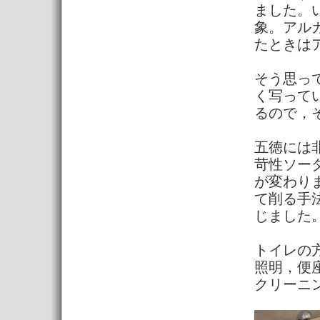
ました。
象。アル
たときは
そう思っ
く写って
るので，
五徳には
苛性ソー
が変わり
て削る手
じました
トイレの
照明，便
クリーニ