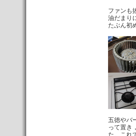
ファンも
油だまり
たぶん初
五徳やバ
って置き
た。これ