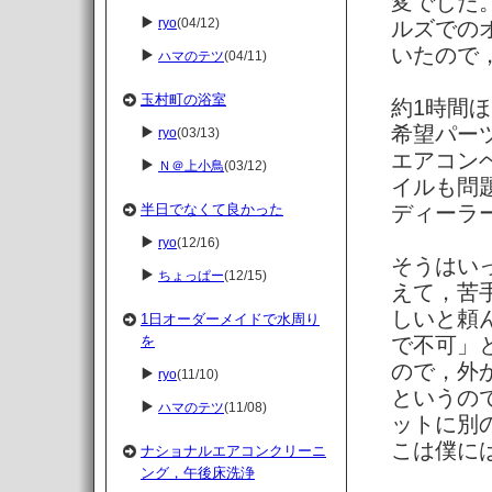
変でした
ryo
(04/12)
ルズでの
いたので
ハマのテツ
(04/11)
玉村町の浴室
約1時間
希望パー
ryo
(03/13)
エアコン
Ｎ＠上小鳥
(03/12)
イルも問
ディーラ
半日でなくて良かった
ryo
(12/16)
そうはい
ちょっぱー
(12/15)
えて，苦
しいと頼
1日オーダーメイドで水周り
で不可」
を
ので，外
ryo
(11/10)
というの
ハマのテツ
(11/08)
ットに別
こは僕に
ナショナルエアコンクリーニ
ング，午後床洗浄