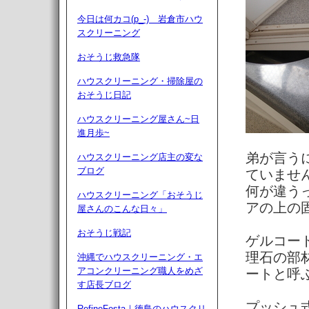
今日は何カコ(p_-) 岩倉市ハウ
スクリーニング
おそうじ救急隊
ハウスクリーニング・掃除屋の
おそうじ日記
ハウスクリーニング屋さん~日
進月歩~
弟が言うに
ハウスクリーニング店主の変な
ブログ
ていませ
何が違う
ハウスクリーニング「おそうじ
アの上の
屋さんのこんな日々」
おそうじ戦記
ゲルコー
理石の部
沖縄でハウスクリーニング・エ
アコンクリーニング職人をめざ
ートと呼
す店長ブログ
プッシュ
RefineFesta｜徳島のハウスクリ