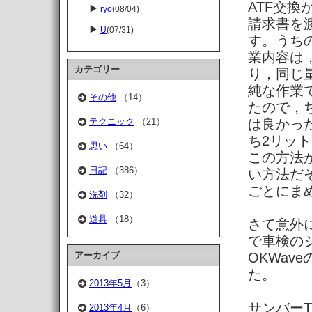
ATF交
ryo
(08/04)
請求書を
U
(07/31)
す。うち
業内容は
カテゴリー
り，同じ
純な作業
その他
（14）
たので，
は良かっ
テクニック
（21）
ち2リッ
思い
（64）
この方法
日記
（386）
い方法だ
ごとにま
洗剤
（32）
道具
（18）
さて意外
で車検の
OKWav
アーカイブ
た。
2013年5月
（3）
サンバーT
2013年4月
（6）