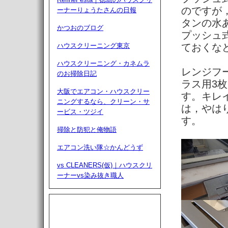
のですが
ーナーりょうたさんの日報
タンの水
かつおのブログ
プッシュ
ハウスクリーニング東京
ておくな
ハウスクリーニング・カネムラ
レンジフ
のお掃除日記
ラス用3
大阪でエアコン・ハウスクリー
す。キレ
ニングするなら、クリーン・サ
は，やは
ービス・ツジイ
す。
掃除と防犯と俺物語
エアコン洗い隊☆かんどうず
vs CLEANERS(仮)｜ハウスクリ
ーナーvs染み抜き職人